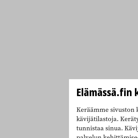
Elämässä.fin k
Keräämme sivuston k
kävijätilastoja. Keräty
tunnistaa sinua. Kävi
palvelun kehittämise