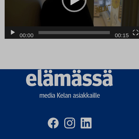
00:00
00:15
Elämässä
logo
media Kelan asiakkaille