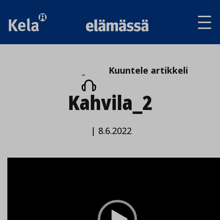
Av
tai
sul
va
Kuuntele
Kuuntele artikkeli
artikkeli
Kahvila_2
|
8.6.2022
Video
Player