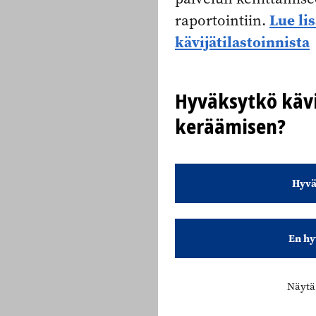
Lue li
raportointiin.
kävijätilastoinnista
Hyväksytkö kävi
keräämisen?
Hyvä
En hy
Näytä 