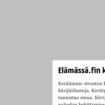
Elämässä.fin k
Keräämme sivuston k
kävijätilastoja. Keräty
tunnistaa sinua. Kävi
palvelun kehittämise