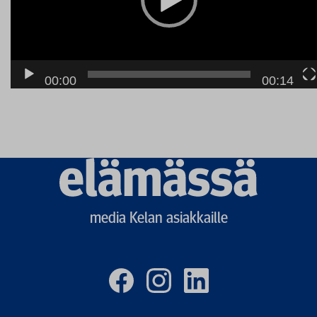
00:00
00:14
Elämässä
logo
media Kelan asiakkaille