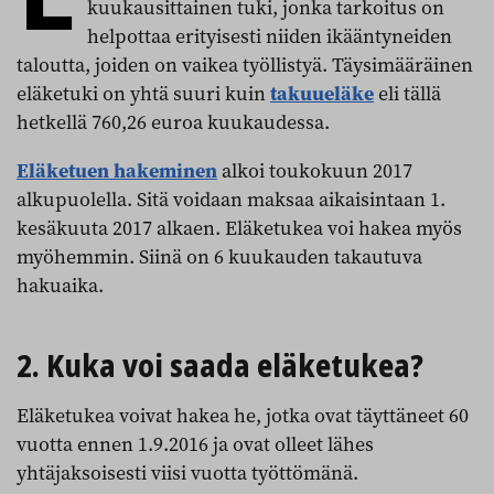
kuukausittainen tuki, jonka tarkoitus on
helpottaa erityisesti niiden ikääntyneiden
taloutta, joiden on vaikea työllistyä. Täysimääräinen
eläketuki on yhtä suuri kuin
takuueläke
eli tällä
hetkellä 760,26 euroa kuukaudessa.
Eläketuen hakeminen
alkoi toukokuun 2017
alkupuolella. Sitä voidaan maksaa aikaisintaan 1.
kesäkuuta 2017 alkaen. Eläketukea voi hakea myös
myöhemmin. Siinä on 6 kuukauden takautuva
hakuaika.
2. Kuka voi saada eläketukea?
Eläketukea voivat hakea he, jotka ovat täyttäneet 60
vuotta ennen 1.9.2016 ja ovat olleet lähes
yhtäjaksoisesti viisi vuotta työttömänä.