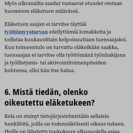
Myös ulkomailta saadut vastaavat etuudet otetaan
huomioon eläketuen määrässä.
Eläketuen saajan ei tarvitse täyttää
työttömyysturvan
edellyttämiä lomakkeita ja
todistaa kuukausittain kelpoisuuttaan tuensaajaksi.
Kun toimeentulo on turvattu eläkeikään saakka,
tuensaajan ei tarvitse olla työttömänä työnhakijana
ja työllistymis- tai aktivointitoimenpiteiden
kohteena, ellei hän itse halua.
6. Mistä tiedän, olenko
oikeutettu eläketukeen?
Kela on etsinyt tietojärjestelmistään sellaisia
henkilöitä, joilla on todennäköisesti oikeus tukeen.
Heille on lähetetty toukokuun alkupuolella asiaa