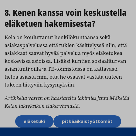
8. Kenen kanssa voin keskustella
eläketuen hakemisesta?
Kela on kouluttanut henkilökuntaansa sekä
asiakaspalvelussa että tukien käsittelyssä niin, että
asiakkaat saavat hyvää palvelua myös eläketukea
koskevissa asioissa. Lisäksi kuntien sosiaaliturvan
asiantuntijoilla ja TE-toimistoissa on kattavasti
tietoa asiasta niin, että he osaavat vastata uuteen
tukeen liittyviin kysymyksiin.
Artikkelia varten on haastateltu lakimies Jenni Mäkelää
Kelan lakiyksikön eläkeryhmästä.
Aihesanat
eläketuki
pitkäaikaistyöttömät