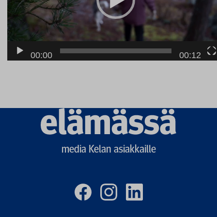
00:00
00:12
Elämässä
logo
media Kelan asiakkaille