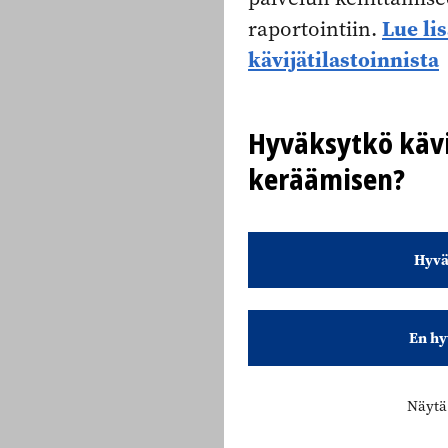
Lue li
raportointiin.
kävijätilastoinnista
Hyväksytkö kävi
keräämisen?
Hyvä
En hy
Näytä 