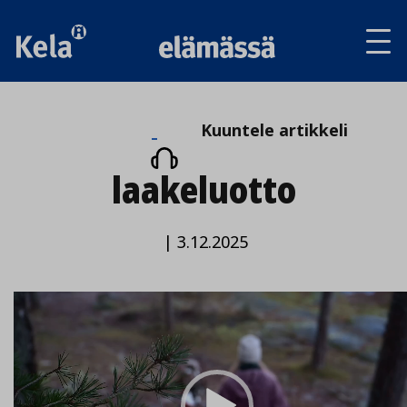
Av
tai
sul
va
Kuuntele
Kuuntele artikkeli
artikkeli
laakeluotto
|
3.12.2025
Video
Player