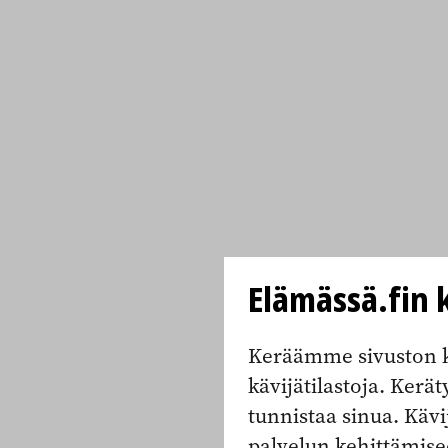
Elämässä.fin k
Keräämme sivuston k
kävijätilastoja. Keräty
tunnistaa sinua. Kävi
palvelun kehittämise