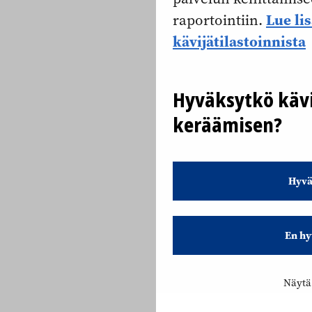
Lue li
raportointiin.
kävijätilastoinnista
Hyväksytkö kävi
keräämisen?
Hyvä
En hy
Näytä 