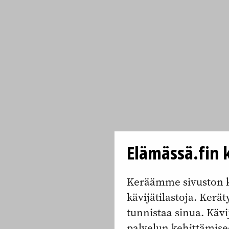
Elämässä.fin k
Keräämme sivuston k
kävijätilastoja. Keräty
tunnistaa sinua. Kävi
palvelun kehittämise