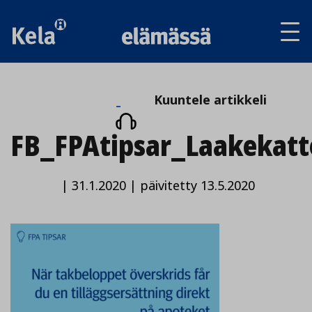
Av
tai
sul
va
Kuuntele
Kuuntele artikkeli
artikkeli
FB_FPAtipsar_Laakekatt
|
31.1.2020
|
päivitetty 13.5.2020