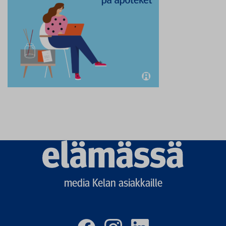
Elämässä
logo
media Kelan asiakkaille