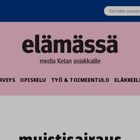
media Kelan asiakkaille
RVEYS
OPISKELU
TYÖ & TOIMEENTULO
ELÄKKEEL
muistisairaus