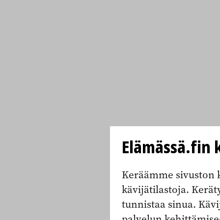
Elämässä.fin k
Keräämme sivuston k
kävijätilastoja. Keräty
tunnistaa sinua. Kävi
palvelun kehittämise