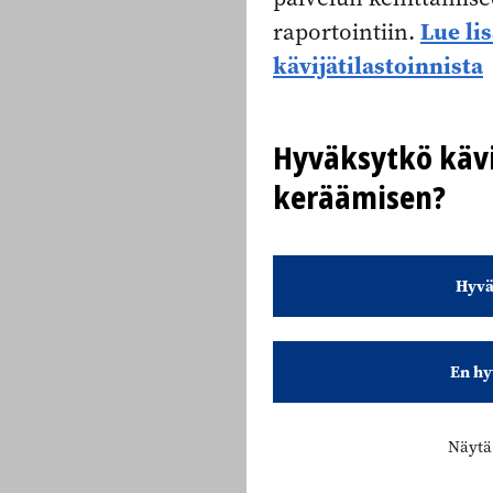
Lue li
raportointiin.
kävijätilastoinnista
Hyväksytkö kävi
keräämisen?
Hyvä
En hy
Näytä 