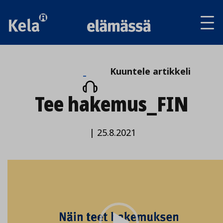
Av
tai
sul
va
Kuuntele
Kuuntele artikkeli
artikkeli
Tee hakemus_FIN
|
25.8.2021
Video
Player