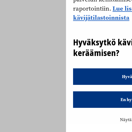
Lue li
raportointiin.
kävijätilastoinnista
Hyväksytkö kävi
keräämisen?
Hyvä
En hy
Näytä 