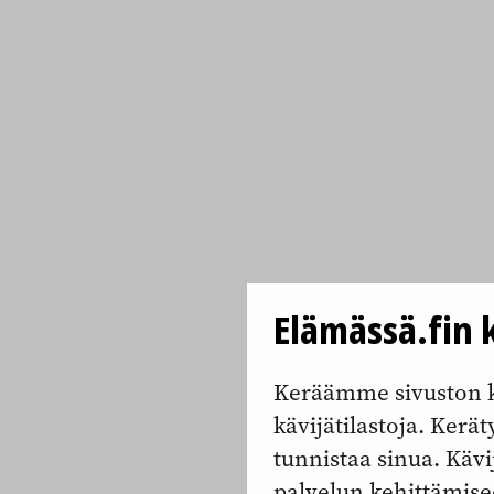
Elämässä.fin k
Keräämme sivuston k
kävijätilastoja. Keräty
tunnistaa sinua. Kävi
palvelun kehittämise