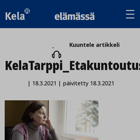
Av
tai
sul
va
Kuuntele
Kuuntele artikkeli
artikkeli
KelaTarppi_Etakuntoutu
|
18.3.2021
|
päivitetty 18.3.2021