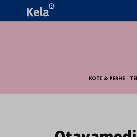
KOTI & PERHE
TE
Otavamedi