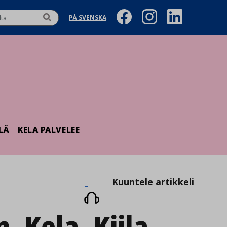
PÅ SVENSKA
LÄ
KELA PALVELEE
Kuuntele
Kuuntele artikkeli
artikkeli
_Kela_Kiila-