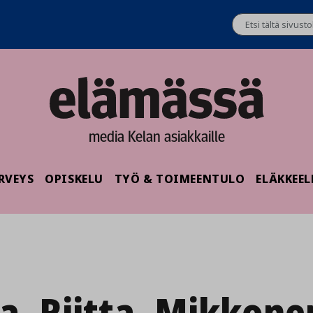
media Kelan asiakkaille
RVEYS
OPISKELU
TYÖ & TOIMEENTULO
ELÄKKEEL
a_Riitta_Mikkonen