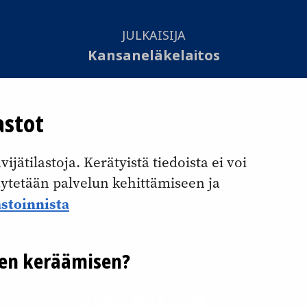
JULKAISIJA
Kansaneläkelaitos
TOTEUTUS
astot
Otavamedia Oy
jätilastoja. Kerätyistä tiedoista ei voi
Saavutettavuusseloste
käytetään palvelun kehittämiseen ja
Evästekäytännöt
astoinnista
Tietosuojaseloste
jen keräämisen?