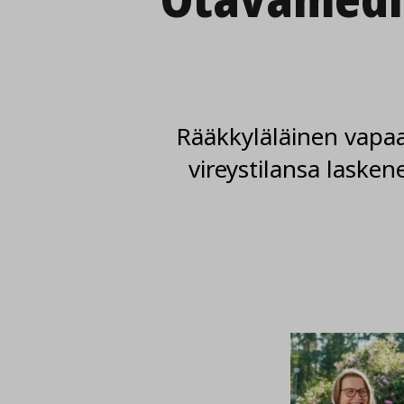
Rääkkyläläinen vapaa
vireystilansa laske