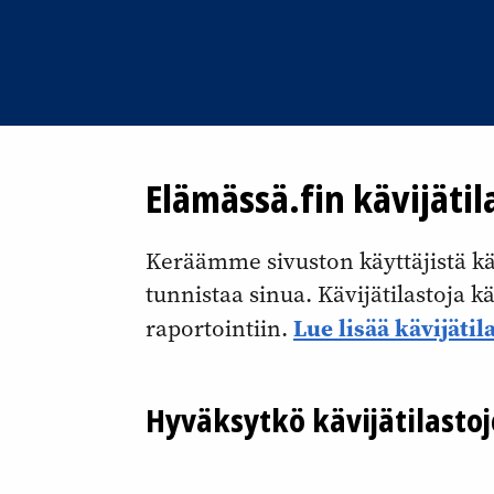
Elämässä.fin kävijätil
Keräämme sivuston käyttäjistä kävi
tunnistaa sinua. Kävijätilastoja 
Lue lisää kävijätil
raportointiin.
Hyväksytkö kävijätilasto