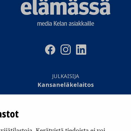
Elämässä
logo
media Kelan asiakkaille
JULKAISIJA
Kansaneläkelaitos
TOTEUTUS
astot
Otavamedia Oy
jätilastoja. Kerätyistä tiedoista ei voi