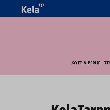
KOTI & PERHE
TE
KelaTarpp