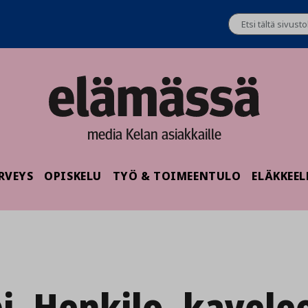
media Kelan asiakkaille
RVEYS
OPISKELU
TYÖ & TOIMEENTULO
ELÄKKEEL
i_Henkilo_kavele