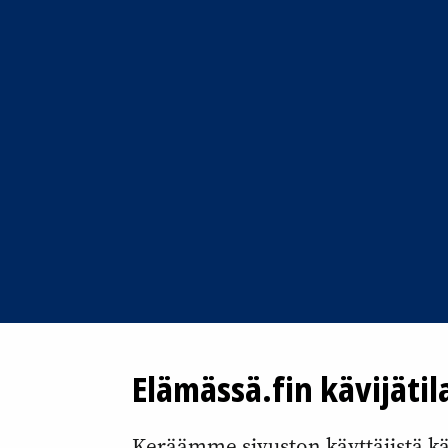
Elämässä.fin kävijätil
Keräämme sivuston käyttäjistä kävi