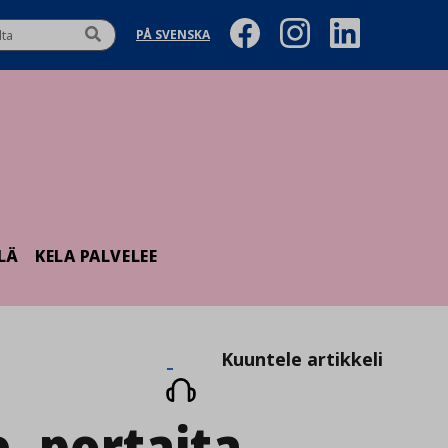
PÅ SVENSKA
LÄ
KELA PALVELEE
Kuuntele
Kuuntele artikkeli
artikkeli
e_portaita