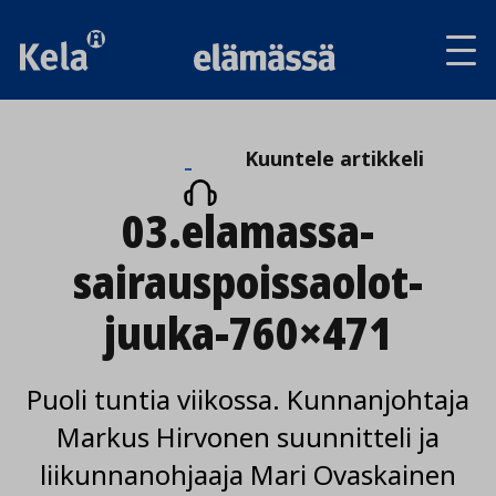
Av
tai
sul
va
Kuuntele
Kuuntele artikkeli
artikkeli
03.elamassa-
sairauspoissaolot-
juuka-760×471
Puoli tuntia viikossa. Kunnanjohtaja
Markus Hirvonen suunnitteli ja
liikunnanohjaaja Mari Ovaskainen