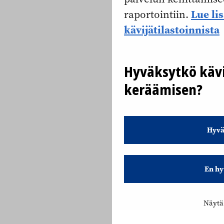
Lue li
raportointiin.
kävijätilastoinnista
Hyväksytkö kävi
keräämisen?
Hyvä
En hy
Näytä 