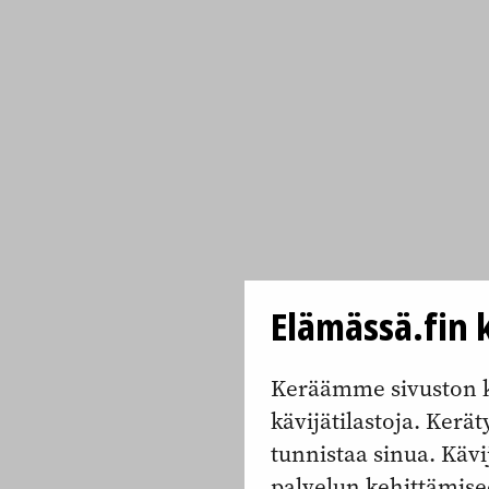
Elämässä.fin k
Keräämme sivuston k
kävijätilastoja. Keräty
tunnistaa sinua. Kävi
palvelun kehittämise