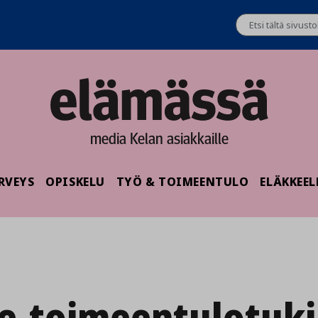
media Kelan asiakkaille
RVEYS
OPISKELU
TYÖ & TOIMEENTULO
ELÄKKEEL
ee-toimeentulotuki