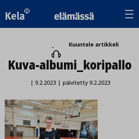
Av
tai
sul
va
Kuuntele
Kuuntele artikkeli
artikkeli
Kuva-albumi_koripallo
|
9.2.2023
|
päivitetty 9.2.2023