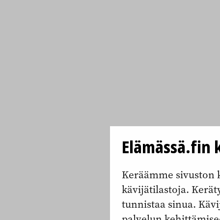
Elämässä.fin k
Keräämme sivuston k
kävijätilastoja. Keräty
tunnistaa sinua. Kävi
palvelun kehittämise