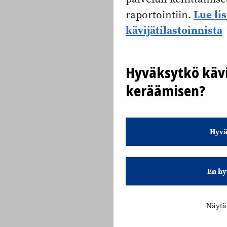
Lue li
raportointiin.
kävijätilastoinnista
Hyväksytkö kävi
keräämisen?
Hyvä
En hy
Näytä 