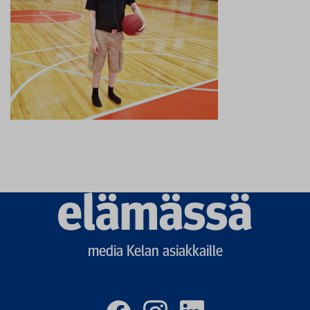
Elämässä
logo
media Kelan asiakkaille