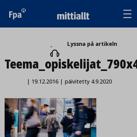
Av
tai
sul
va
Lyssna
Lyssna på artikeln
på
Teema_opiskelijat_790x
artikeln
|
19.12.2016
|
päivitetty 4.9.2020