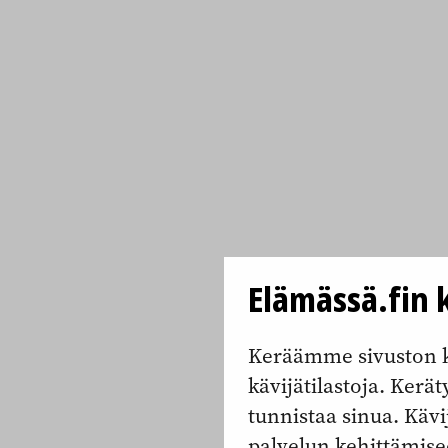
Elämässä.fin k
Keräämme sivuston k
kävijätilastoja. Keräty
tunnistaa sinua. Kävi
palvelun kehittämise