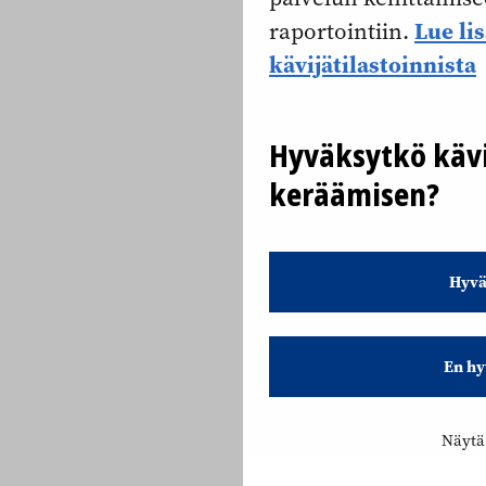
Lue li
raportointiin.
kävijätilastoinnista
Hyväksytkö kävi
keräämisen?
Hyvä
En hy
Näytä 