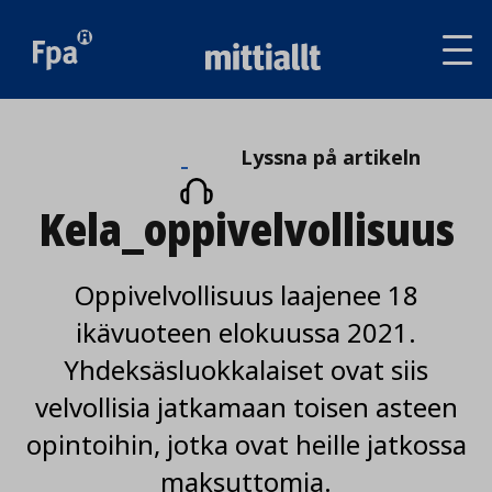
Av
tai
sul
va
Lyssna
Lyssna på artikeln
på
Kela_oppivelvollisuus
artikeln
Oppivelvollisuus laajenee 18
ikävuoteen elokuussa 2021.
Yhdeksäsluokkalaiset ovat siis
velvollisia jatkamaan toisen asteen
opintoihin, jotka ovat heille jatkossa
maksuttomia.