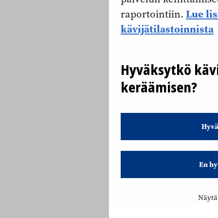
Lue li
raportointiin.
kävijätilastoinnista
Hyväksytkö kävi
keräämisen?
Hyvä
En hy
Näytä 