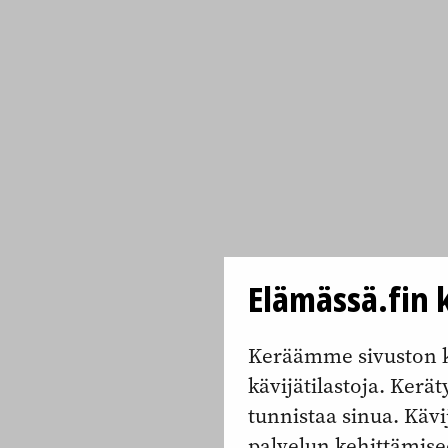
Elämässä.fin k
Keräämme sivuston k
kävijätilastoja. Keräty
tunnistaa sinua. Kävi
palvelun kehittämise