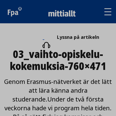
Av
tai
sul
va
Lyssna
Lyssna på artikeln
på
03_vaihto-opiskelu-
artikeln
kokemuksia-760×471
Genom Erasmus-nätverket är det lätt
att lära känna andra
studerande.Under de två första
veckorna hade vi program hela tiden.