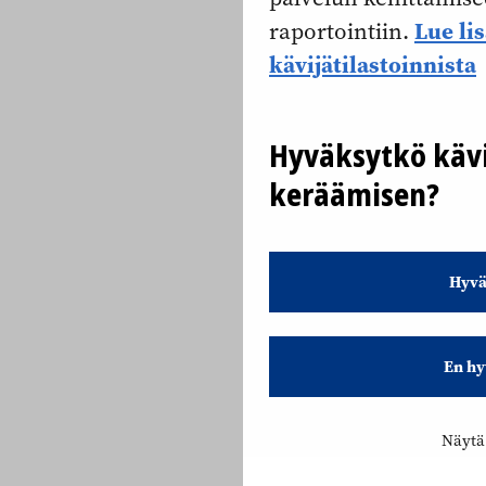
Lue li
raportointiin.
kävijätilastoinnista
Hyväksytkö kävi
keräämisen?
Hyvä
En hy
Näytä 