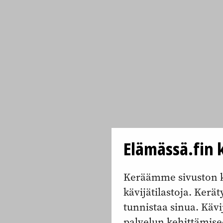
Elämässä.fin k
Keräämme sivuston k
kävijätilastoja. Keräty
tunnistaa sinua. Kävi
palvelun kehittämise