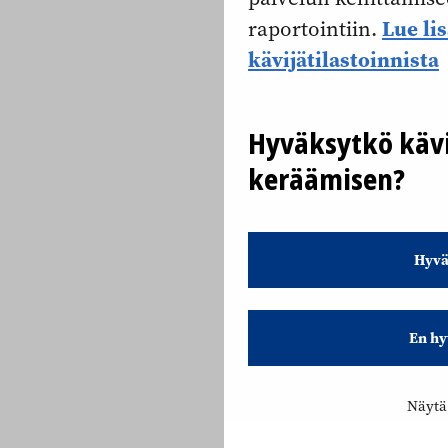
Lue li
raportointiin.
kävijätilastoinnista
Hyväksytkö kävi
keräämisen?
Hyvä
En hy
Näytä 