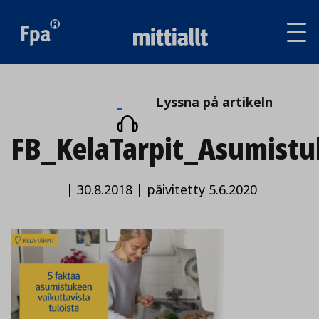
Av
tai
sul
va
Lyssna
Lyssna på artikeln
på
FB_KelaTarpit_Asumistuk
artikeln
|
30.8.2018
|
päivitetty 5.6.2020