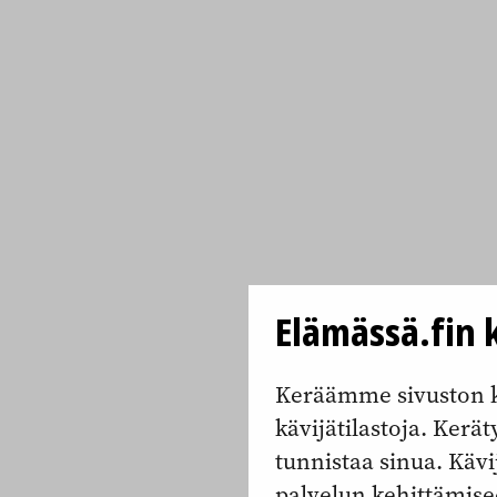
Elämässä.fin k
Keräämme sivuston k
kävijätilastoja. Keräty
tunnistaa sinua. Kävi
palvelun kehittämise