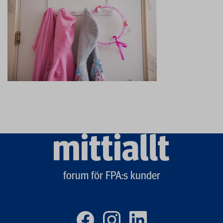
Mittiallt
logo
forum för FPA:s kunder