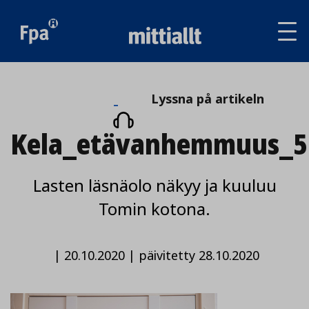
Av
tai
sul
va
Lyssna
Lyssna på artikeln
på
Kela_etävanhemmuus_5
artikeln
Lasten läsnäolo näkyy ja kuuluu
Tomin kotona.
|
20.10.2020
|
päivitetty 28.10.2020