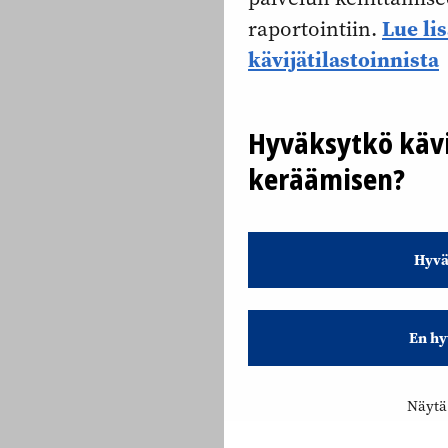
Lue li
raportointiin.
kävijätilastoinnista
Hyväksytkö kävi
keräämisen?
Hyvä
En hy
Näytä 