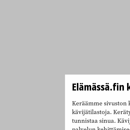
Elämässä.fin k
Keräämme sivuston k
kävijätilastoja. Keräty
tunnistaa sinua. Kävi
palvelun kehittämise