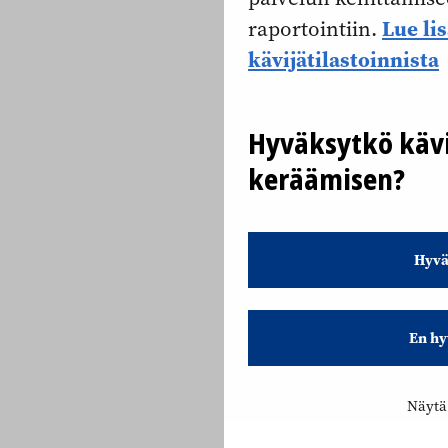
Lue li
raportointiin.
kävijätilastoinnista
Hyväksytkö kävi
keräämisen?
Hyvä
En hy
Näytä 