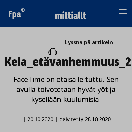
Av
tai
sul
va
Lyssna
Lyssna på artikeln
på
Kela_etävanhemmuus_2
artikeln
FaceTime on etäisälle tuttu. Sen
avulla toivotetaan hyvät yöt ja
kysellään kuulumisia.
|
20.10.2020
|
päivitetty 28.10.2020