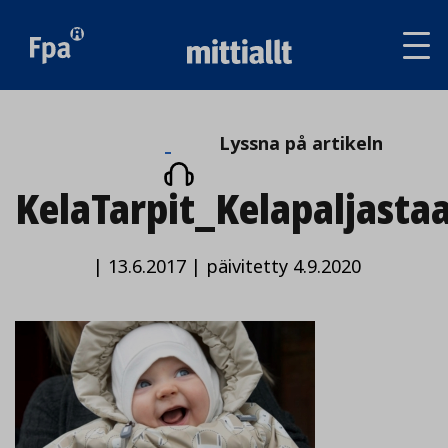
Av
tai
sul
va
Lyssna
Lyssna på artikeln
på
KelaTarpit_Kelapaljast
artikeln
|
13.6.2017
|
päivitetty 4.9.2020