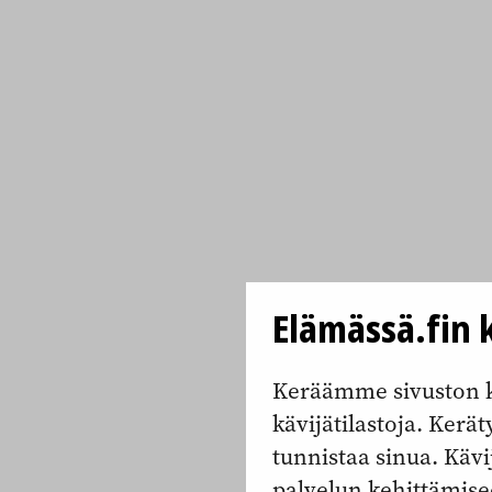
Elämässä.fin k
Keräämme sivuston k
kävijätilastoja. Keräty
tunnistaa sinua. Kävi
palvelun kehittämise