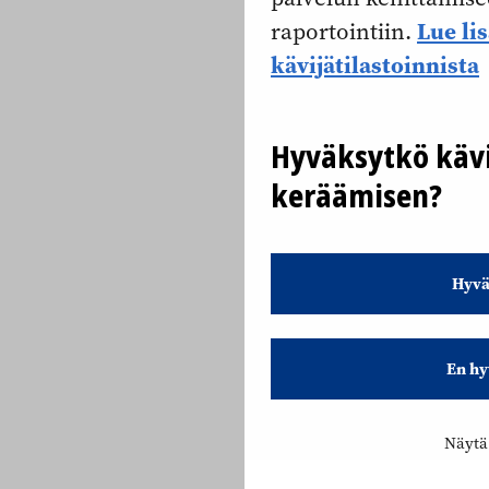
Lue li
raportointiin.
kävijätilastoinnista
Hyväksytkö kävi
keräämisen?
Hyvä
En hy
Näytä 