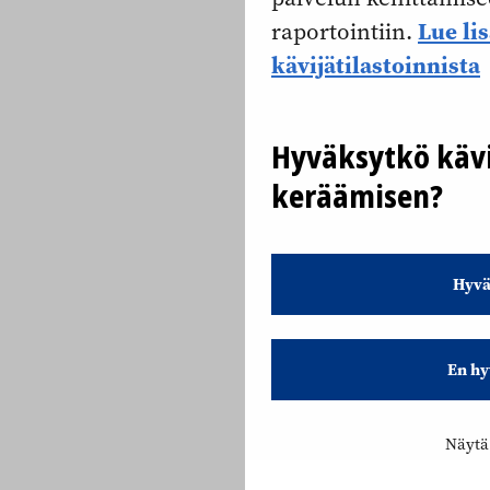
Lue li
raportointiin.
kävijätilastoinnista
Hyväksytkö kävi
keräämisen?
Hyvä
En hy
Näytä 