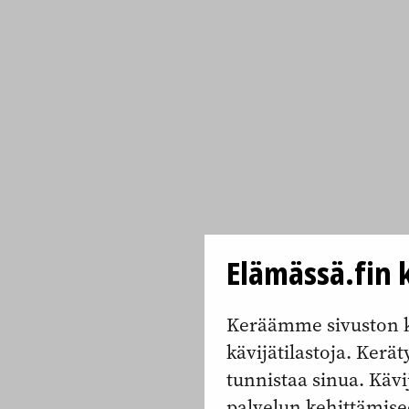
Elämässä.fin k
Keräämme sivuston k
kävijätilastoja. Keräty
tunnistaa sinua. Kävi
palvelun kehittämise