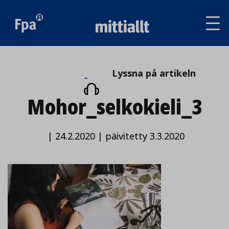
Av
tai
sul
va
Lyssna
Lyssna på artikeln
på
Mohor_selkokieli_3
artikeln
|
24.2.2020
|
päivitetty 3.3.2020