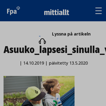
Av
tai
sul
va
Lyssna
Lyssna på artikeln
på
Asuuko_lapsesi_sinulla_
artikeln
|
14.10.2019
|
päivitetty 13.5.2020