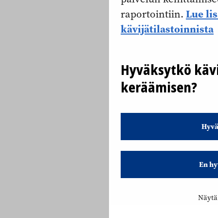
Lue li
raportointiin.
kävijätilastoinnista
Hyväksytkö kävi
keräämisen?
Hyvä
En hy
Näytä 