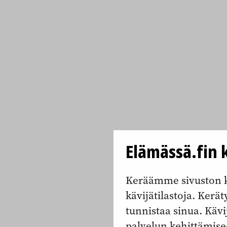
Elämässä.fin k
Keräämme sivuston k
kävijätilastoja. Keräty
tunnistaa sinua. Kävi
palvelun kehittämise