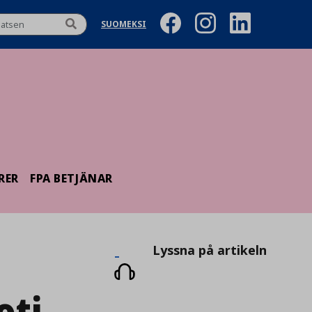
SUOMEKSI
RER
FPA BETJÄNAR
Lyssna
Lyssna på artikeln
på
ti-
artikeln