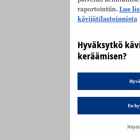
Lue li
raportointiin.
kävijätilastoinnista
Hyväksytkö kävi
keräämisen?
Hyvä
En hy
Näytä 