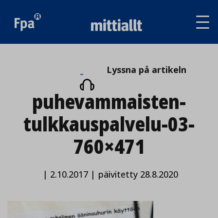
Av
tai
sul
va
Lyssna
Lyssna på artikeln
på
puhevammaisten-
artikeln
tulkkauspalvelu-03-
760×471
|
2.10.2017
|
päivitetty 28.8.2020