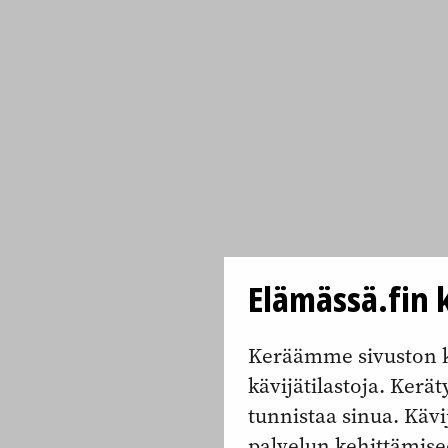
Elämässä.fin k
Keräämme sivuston k
kävijätilastoja. Keräty
tunnistaa sinua. Kävi
palvelun kehittämise