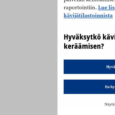
Lue li
raportointiin.
kävijätilastoinnista
Hyväksytkö kävi
keräämisen?
Hyvä
En hy
Näytä 