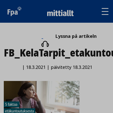
Av
tai
sul
va
Lyssna
Lyssna på artikeln
på
FB_KelaTarpit_etakunto
artikeln
|
18.3.2021
|
päivitetty 18.3.2021