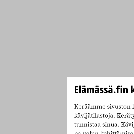
Elämässä.fin k
Keräämme sivuston k
kävijätilastoja. Keräty
tunnistaa sinua. Kävi
palvelun kehittämise