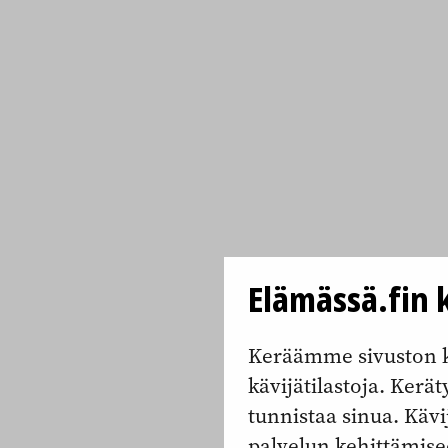
Elämässä.fin k
Keräämme sivuston k
kävijätilastoja. Keräty
tunnistaa sinua. Kävi
palvelun kehittämise