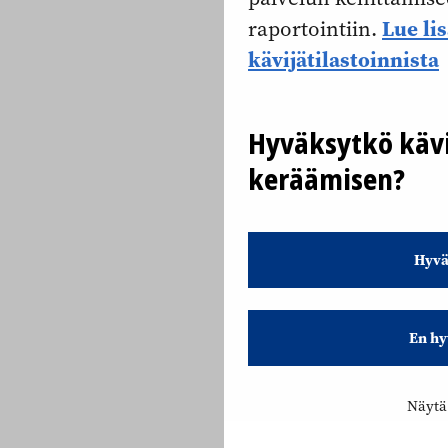
Lue li
raportointiin.
kävijätilastoinnista
Hyväksytkö kävi
keräämisen?
Hyvä
En hy
Näytä 