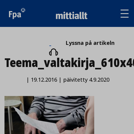
Av
tai
sul
va
Lyssna
Lyssna på artikeln
på
Teema_valtakirja_610x4
artikeln
|
19.12.2016
|
päivitetty 4.9.2020