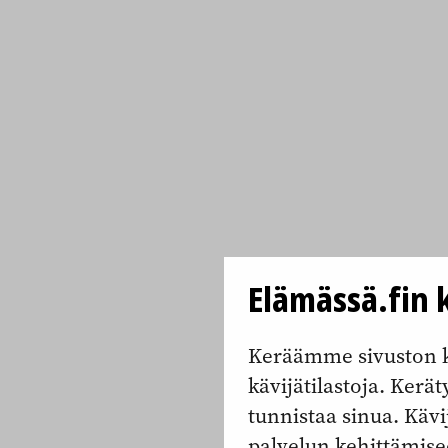
Elämässä.fin k
Keräämme sivuston k
kävijätilastoja. Keräty
tunnistaa sinua. Kävi
palvelun kehittämise