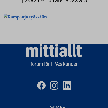
|
25.6.2019
|
päivitetty 28.8.2020
Mittiallt
logo
forum för FPA:s kunder
UTGIVARE