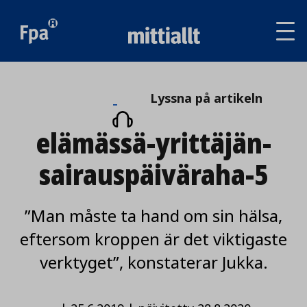
Av
tai
sul
va
Lyssna
Lyssna på artikeln
på
elämässä-yrittäjän-
artikeln
sairauspäiväraha-5
”Man måste ta hand om sin hälsa,
eftersom kroppen är det viktigaste
verktyget”, konstaterar Jukka.