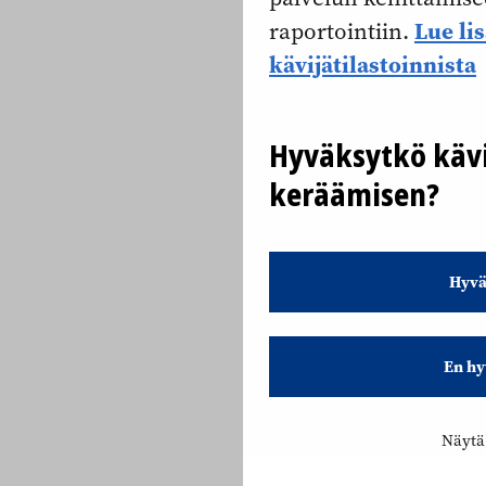
Lue li
raportointiin.
kävijätilastoinnista
Hyväksytkö kävi
keräämisen?
Hyvä
En hy
Näytä 