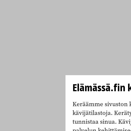
Elämässä.fin k
Keräämme sivuston k
kävijätilastoja. Keräty
tunnistaa sinua. Kävi
palvelun kehittämise