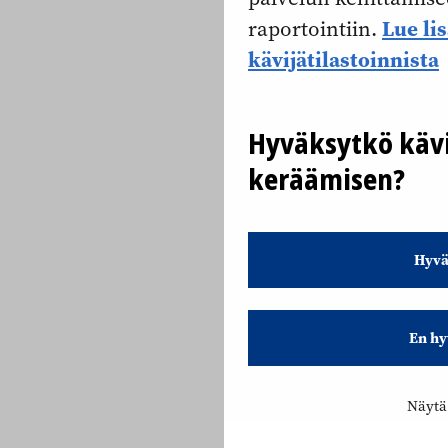
Lue li
raportointiin.
kävijätilastoinnista
Hyväksytkö kävi
keräämisen?
Hyvä
En hy
Näytä 