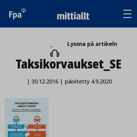
Av
tai
sul
va
Lyssna
Lyssna på artikeln
på
Taksikorvaukset_SE
artikeln
|
30.12.2016
|
päivitetty 4.9.2020