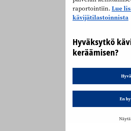
Lue li
raportointiin.
kävijätilastoinnista
Hyväksytkö kävi
keräämisen?
Hyvä
En hy
Näytä 