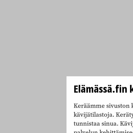
Elämässä.fin k
Keräämme sivuston k
kävijätilastoja. Keräty
tunnistaa sinua. Kävi
palvelun kehittämise