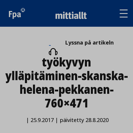
Av
tai
sul
va
Lyssna
Lyssna på artikeln
på
työkyvyn
artikeln
ylläpitäminen-skanska-
helena-pekkanen-
760×471
|
25.9.2017
|
päivitetty 28.8.2020