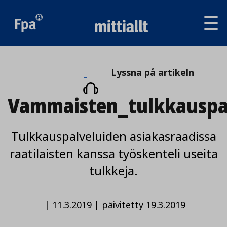
Av
tai
sul
va
Lyssna
Lyssna på artikeln
på
Vammaisten_tulkkauspal
artikeln
Tulkkauspalveluiden asiakasraadissa
raatilaisten kanssa työskenteli useita
tulkkeja.
|
11.3.2019
|
päivitetty 19.3.2019