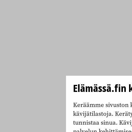
Elämässä.fin k
Keräämme sivuston k
kävijätilastoja. Keräty
tunnistaa sinua. Kävi
palvelun kehittämise