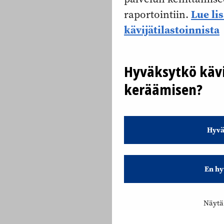
Lue li
raportointiin.
kävijätilastoinnista
Hyväksytkö kävi
keräämisen?
Hyvä
En hy
Näytä 