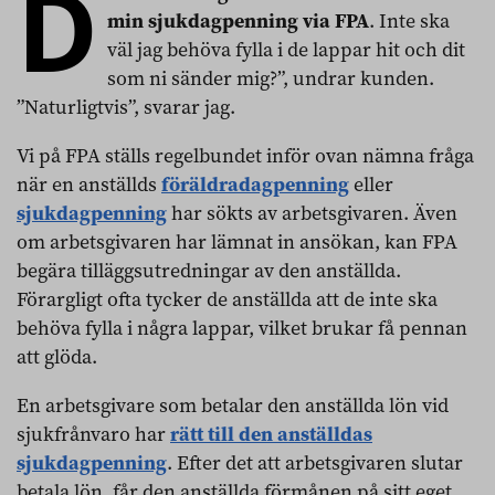
D
min sjukdagpenning via FPA
. Inte ska
väl jag behöva fylla i de lappar hit och dit
som ni sänder mig?”, undrar kunden.
”Naturligtvis”, svarar jag.
Vi på FPA ställs regelbundet inför ovan nämna fråga
när en anställds
föräldradagpenning
eller
sjukdagpenning
har sökts av arbetsgivaren. Även
om arbetsgivaren har lämnat in ansökan, kan FPA
begära tilläggsutredningar av den anställda.
Förargligt ofta tycker de anställda att de inte ska
behöva fylla i några lappar, vilket brukar få pennan
att glöda.
En arbetsgivare som betalar den anställda lön vid
sjukfrånvaro har
rätt till den anställdas
sjukdagpenning
. Efter det att arbetsgivaren slutar
betala lön, får den anställda förmånen på sitt eget