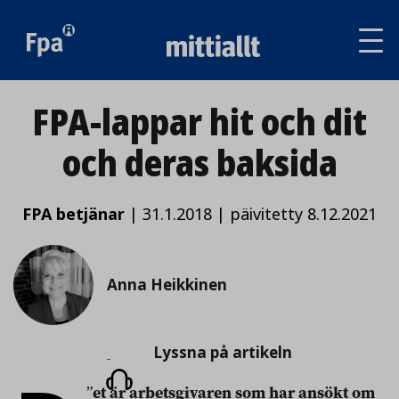
Av
tai
sul
va
FPA-lappar hit och dit
och deras baksida
FPA betjänar
|
31.1.2018
|
päivitetty 8.12.2021
Anna Heikkinen
Lyssna
Lyssna på artikeln
på
”
et är arbetsgivaren som har ansökt om
artikeln