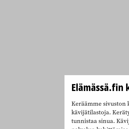
Elämässä.fin k
Keräämme sivuston k
kävijätilastoja. Keräty
tunnistaa sinua. Kävi