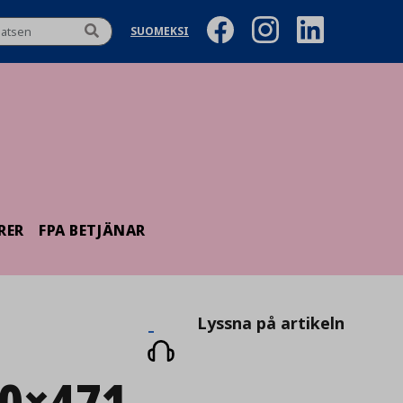
SUOMEKSI
RER
FPA BETJÄNAR
Lyssna
Lyssna på artikeln
på
60×471
artikeln