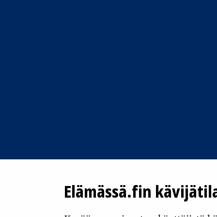
Elämässä.fin kävijätil