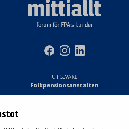
Mittiallt
logo
forum för FPA:s kunder
UTGIVARE
Folkpensionsanstalten
SAMMANSTÄLLNING
astot
Otavamedia Oy