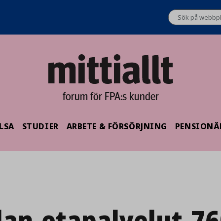
forum för FPA:s kunder
LSA
STUDIER
ARBETE & FÖRSÖRJNING
PENSIONÄ
lan-etapalvelut-7