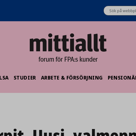
forum för FPA:s kunder
LSA
STUDIER
ARBETE & FÖRSÖRJNING
PENSIONÄ
rpit_Uusi_valmen