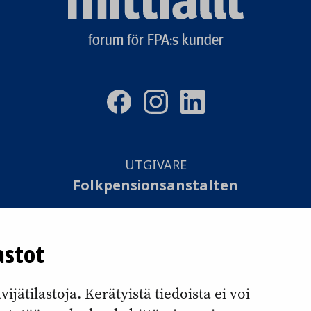
logo
forum för FPA:s kunder
UTGIVARE
Folkpensionsanstalten
SAMMANSTÄLLNING
astot
Otavamedia Oy
jätilastoja. Kerätyistä tiedoista ei voi
Tillgänglighetsutlåtande