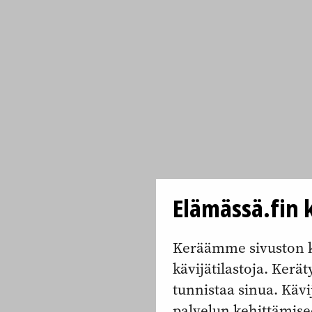
Elämässä.fin k
Keräämme sivuston k
kävijätilastoja. Keräty
tunnistaa sinua. Kävi
palvelun kehittämise