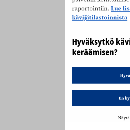
Lue li
raportointiin.
kävijätilastoinnista
Hyväksytkö kävi
keräämisen?
Hyvä
En hy
Näytä 