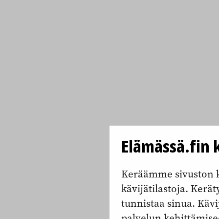
Elämässä.fin k
Keräämme sivuston k
kävijätilastoja. Keräty
tunnistaa sinua. Kävi
palvelun kehittämise