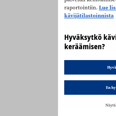
Lue li
raportointiin.
kävijätilastoinnista
Hyväksytkö kävi
keräämisen?
Hyvä
En hy
Näytä 