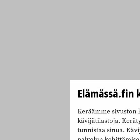
Elämässä.fin k
Keräämme sivuston k
kävijätilastoja. Keräty
tunnistaa sinua. Kävi
palvelun kehittämise