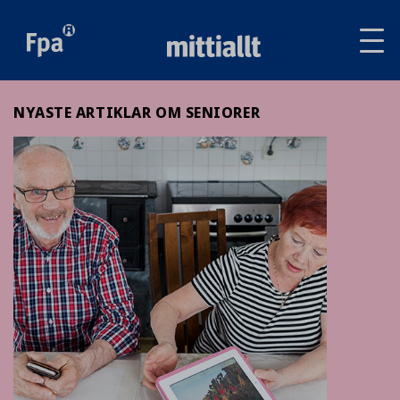
Av
tai
sul
va
NYASTE ARTIKLAR OM SENIORER