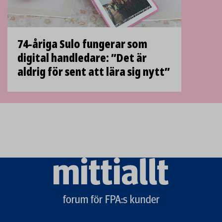
74-åriga Sulo fungerar som
digital handledare: ”Det är
aldrig för sent att lära sig nytt”
Mittiallt
logo
forum för FPA:s kunder