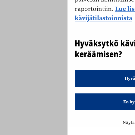
Lue li
raportointiin.
kävijätilastoinnista
Hyväksytkö kävi
keräämisen?
Hyvä
En hy
Näytä 