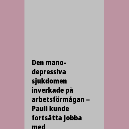
Den mano­
depressiva
sjukdomen
inverkade på
arbets­förmågan –
Pauli kunde
fortsätta jobba
med