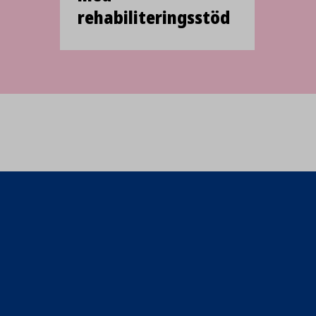
rehabiliterings­stöd