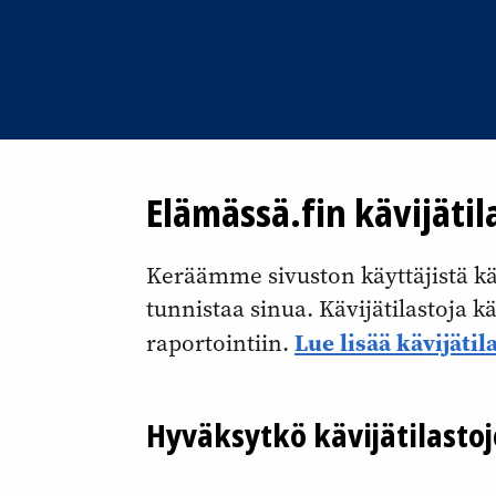
Elämässä.fin kävijätil
Keräämme sivuston käyttäjistä kävi
tunnistaa sinua. Kävijätilastoja 
Lue lisää kävijätil
raportointiin.
Hyväksytkö kävijätilasto