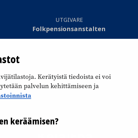
UTGIVARE
Folkpensionsanstalten
SAMMANSTÄLLNING
astot
Otavamedia Oy
jätilastoja. Kerätyistä tiedoista ei voi
Tillgänglighetsutlåtande
käytetään palvelun kehittämiseen ja
Kakpolicy
astoinnista
Dataskyddsbeskrivning
jen keräämisen?