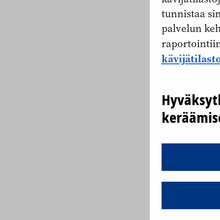
tunnistaa si
palvelun keh
raportointii
kävijätilast
Hyväksytk
keräämis