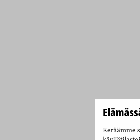
Elämässä
Keräämme si
kävijätilasto