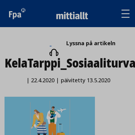
Av
tai
sul
va
Lyssna
Lyssna på artikeln
på
KelaTarppi_Sosiaaliturv
artikeln
|
22.4.2020
|
päivitetty 13.5.2020