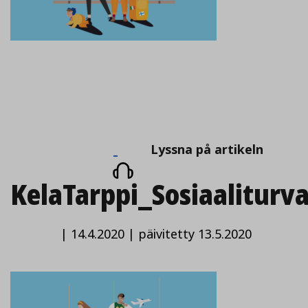
Lyssna
Lyssna på artikeln
på
KelaTarppi_Sosiaaliturv
artikeln
|
14.4.2020
|
päivitetty 13.5.2020