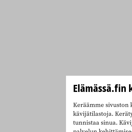
Elämässä.fin k
Keräämme sivuston k
kävijätilastoja. Keräty
tunnistaa sinua. Kävi
palvelun kehittämise