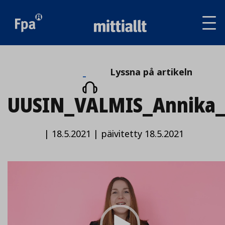
Av
tai
sul
va
Lyssna
Lyssna på artikeln
på
UUSIN_VALMIS_Annika_t
artikeln
|
18.5.2021
|
päivitetty 18.5.2021
Video
Player