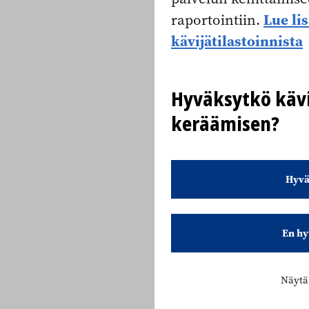
Lue li
raportointiin.
kävijätilastoinnista
Hyväksytkö kävi
keräämisen?
Hyvä
En hy
Näytä 