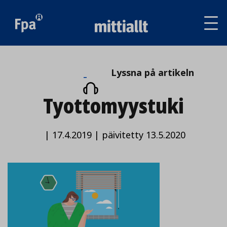
Av
tai
sul
va
Lyssna
Lyssna på artikeln
på
Tyottomyystuki
artikeln
|
17.4.2019
|
päivitetty 13.5.2020