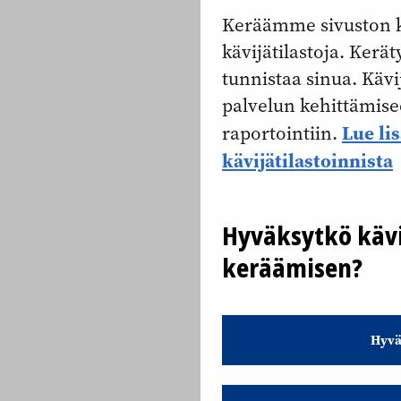
Keräämme sivuston k
kävijätilastoja. Keräty
tunnistaa sinua. Kävi
palvelun kehittämise
Lue li
raportointiin.
kävijätilastoinnista
Hyväksytkö kävi
keräämisen?
Hyvä