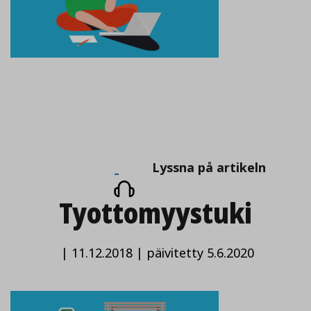
Lyssna
Lyssna på artikeln
på
Tyottomyystuki
artikeln
|
11.12.2018
|
päivitetty 5.6.2020