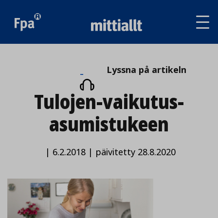
Av
tai
sul
va
Lyssna
Lyssna på artikeln
på
Tulojen-vaikutus-
artikeln
asumistukeen
|
6.2.2018
|
päivitetty 28.8.2020