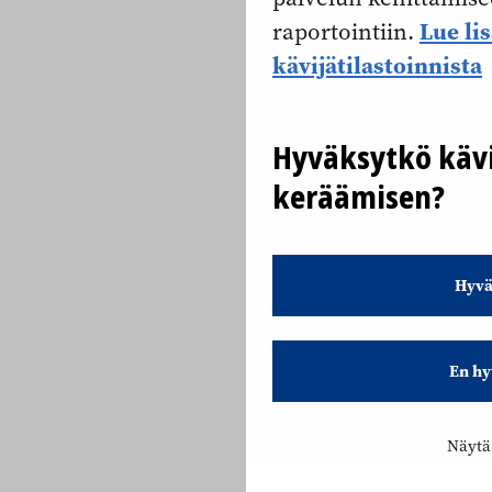
Lue li
raportointiin.
kävijätilastoinnista
Hyväksytkö kävi
keräämisen?
Hyvä
En hy
Näytä 