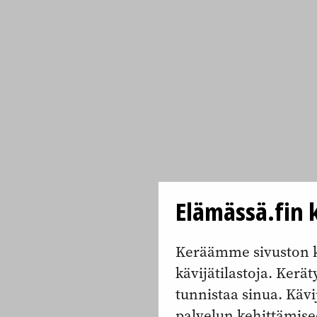
Elämässä.fin k
Keräämme sivuston k
kävijätilastoja. Keräty
tunnistaa sinua. Kävi
palvelun kehittämise