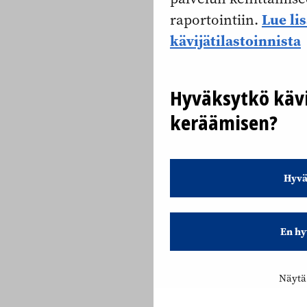
Lue li
raportointiin.
kävijätilastoinnista
Hyväksytkö kävi
keräämisen?
Hyvä
En hy
Näytä 