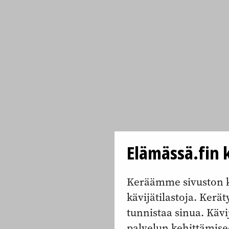
Elämässä.fin k
Keräämme sivuston k
kävijätilastoja. Keräty
tunnistaa sinua. Kävi
palvelun kehittämise