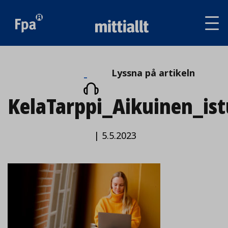
Av
tai
sul
va
Lyssna
Lyssna på artikeln
på
KelaTarppi_Aikuinen_is
artikeln
|
5.5.2023