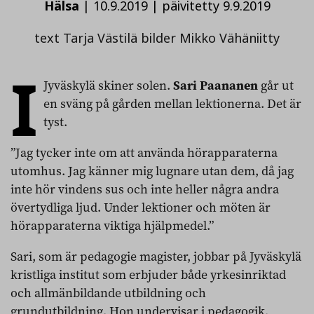
Hälsa
|
10.9.2019
|
päivitetty 9.9.2019
text Tarja Västilä bilder Mikko Vähäniitty
I
Jyväskylä skiner solen.
Sari Paananen
går ut
en sväng på gården mellan lektionerna. Det är
tyst.
”Jag tycker inte om att använda hörapparaterna
utomhus. Jag känner mig lugnare utan dem, då jag
inte hör vindens sus och inte heller några andra
övertydliga ljud. Under lektioner och möten är
hörapparaterna viktiga hjälpmedel.”
Sari, som är pedagogie magister, jobbar på Jyväskylä
kristliga institut som erbjuder både yrkesinriktad
och allmänbildande utbildning och
grundutbildning. Hon undervisar i pedagogik,