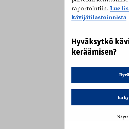
Lue li
raportointiin.
kävijätilastoinnista
Hyväksytkö kävi
keräämisen?
Hyvä
En hy
Näytä 