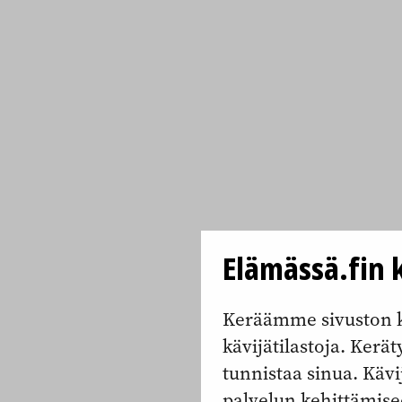
Elämässä.fin k
Keräämme sivuston k
kävijätilastoja. Keräty
tunnistaa sinua. Kävi
palvelun kehittämise