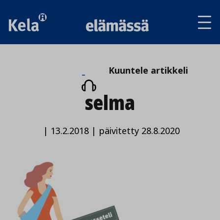
Av
tai
sul
va
Kuuntele
Kuuntele artikkeli
artikkeli
selma
|
13.2.2018
|
päivitetty 28.8.2020