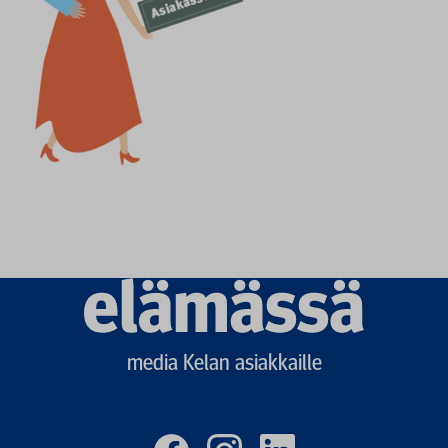
Elämässä
logo
media Kelan asiakkaille