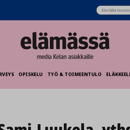
media Kelan asiakkaille
RVEYS
OPISKELU
TYÖ & TOIMEENTULO
ELÄKKEEL
Sami-Luukela_yth