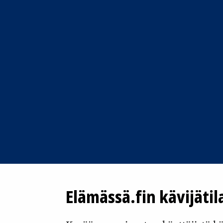
Elämässä.fin kävijätil