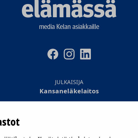
Elämässä
logo
media Kelan asiakkaille
JULKAISIJA
Kansaneläkelaitos
TOTEUTUS
astot
Otavamedia Oy