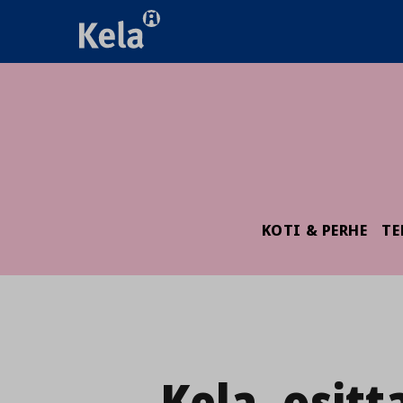
KOTI & PERHE
TE
Kela_ositt