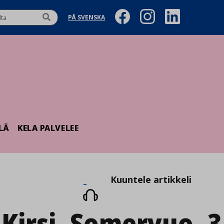
PÅ SVENSKA
LÄ
KELA PALVELEE
Kuuntele
Kuuntele artikkeli
artikkeli
_Kirsi_Somervuo_3