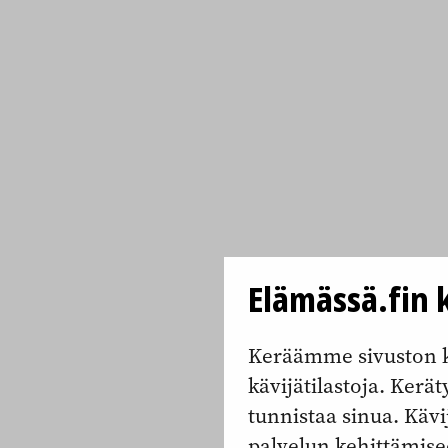
Elämässä.fin k
Keräämme sivuston k
kävijätilastoja. Keräty
tunnistaa sinua. Kävi
palvelun kehittämise