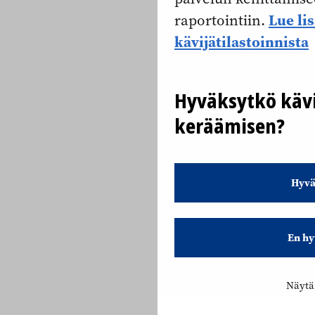
Lue li
raportointiin.
kävijätilastoinnista
Hyväksytkö kävi
keräämisen?
Hyvä
En hy
Näytä 