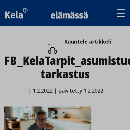
Av
tai
sul
va
Kuuntele
Kuuntele artikkeli
artikkeli
FB_KelaTarpit_asumistu
tarkastus
|
1.2.2022
|
päivitetty 1.2.2022