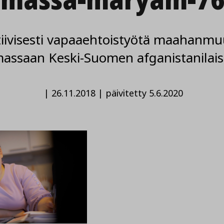
iivisesti vapaaehtoistyötä maahanmuu
ssaan Keski-Suomen afganistanilaise
|
26.11.2018
|
päivitetty 5.6.2020