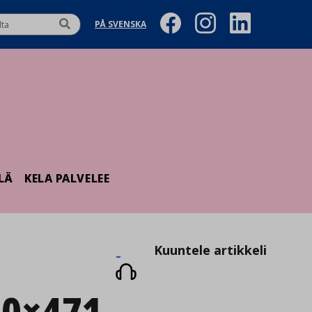
PÅ SVENSKA
LÄ
KELA PALVELEE
Kuuntele
Kuuntele artikkeli
artikkeli
60×471