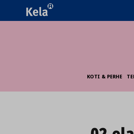
KOTI & PERHE
TE
02.el