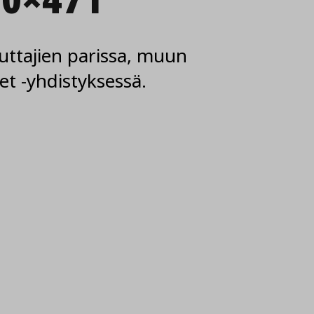
ttajien parissa, muun
t -yhdistyksessä.