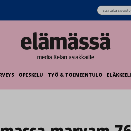
media Kelan asiakkaille
RVEYS
OPISKELU
TYÖ & TOIMEENTULO
ELÄKKEEL
amassa-maryam-7