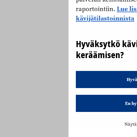
Lue li
raportointiin.
kävijätilastoinnista
Hyväksytkö kävi
keräämisen?
Hyvä
En hy
Näytä 