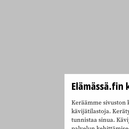
Elämässä.fin k
Keräämme sivuston k
kävijätilastoja. Keräty
tunnistaa sinua. Kävi
palvelun kehittämise