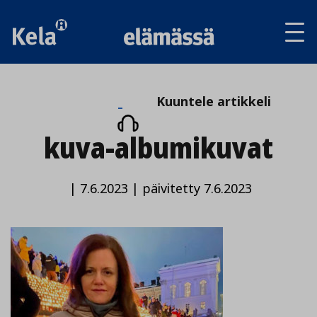
Av
tai
sul
va
Kuuntele
Kuuntele artikkeli
artikkeli
kuva-albumikuvat
|
7.6.2023
|
päivitetty 7.6.2023