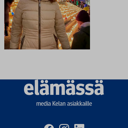
Elämässä
logo
media Kelan asiakkaille