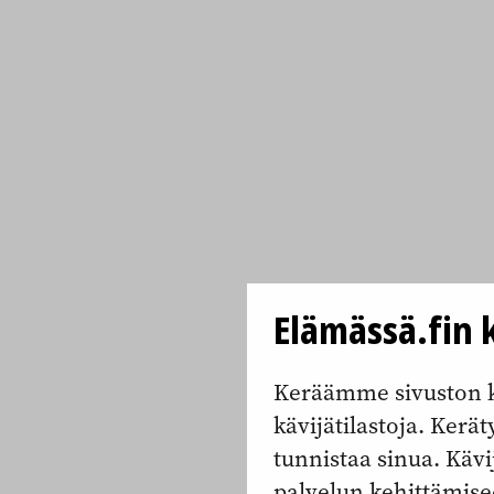
Elämässä.fin k
Keräämme sivuston k
kävijätilastoja. Keräty
tunnistaa sinua. Kävi
palvelun kehittämise