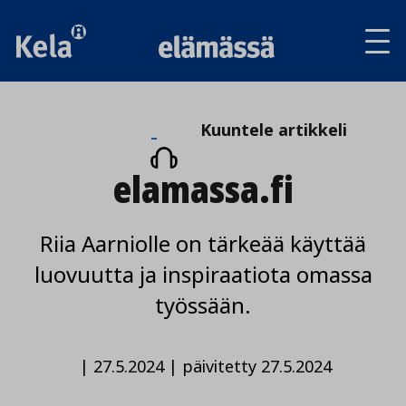
Av
tai
sul
va
Kuuntele
Kuuntele artikkeli
artikkeli
elamassa.fi
Riia Aarniolle on tärkeää käyttää
luovuutta ja inspiraatiota omassa
työssään.
|
27.5.2024
|
päivitetty 27.5.2024